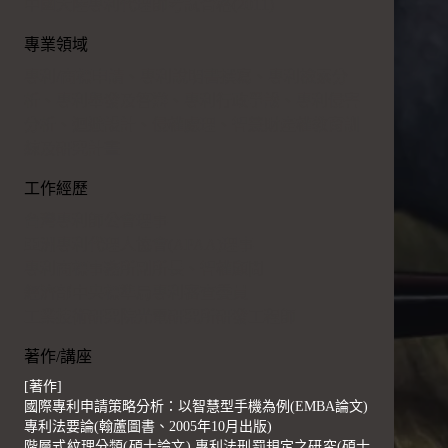
中國大陸專利代理師考試合格(2011)
專業領域
專利/商標申請、專利說明書撰寫、專利檢索分
析、專利舉發及答辯、專利行政爭訟、專利侵害
分析、迴避設計、侵權處理、智慧財產權教育訓
練及研究計畫
工作經歷
台灣專利師公會理事
亞洲專利代理人協會(APAA)理事
專利商標事務所副所長、智權顧問
經濟部中央標準局專利審查委員
工業技術研究院光電研究所研發工程師
著作/講座
[著作]
國際專利申請策略分析：以智慧型手機為例(EMBA論文)
專利法要論(翰蘆圖書、2005年10月出版)
階層式紋理分類(碩士論文) 專利法刑罰規定之研究(碩士