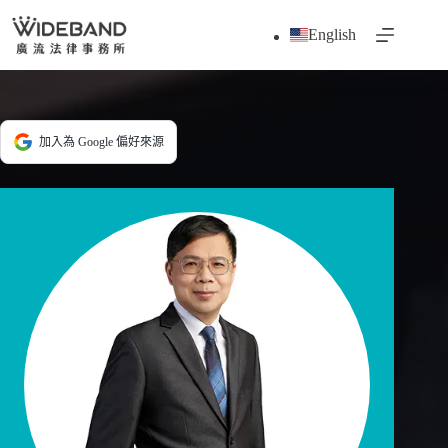
跳
English
至
主
要
內
容
加入為 Google 偏好來源