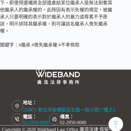
下，即便用遺囑將全部遺產給某位繼承人是無法剝奪其
他繼承人的繼承權的。此時因有表示失權的規定，被繼
承人只要明確的表示對於繼承人的暴力或辱罵不予原
諒，明示排除其繼承權，則可讓該名繼承人喪失繼承
權。
關鍵字：#繼承 #喪失繼承權 #不孝條款
地址：
220871 新北市板橋區民生路一段33號17樓之3
電話：
傳真：
02-2950-0080
02-2950-0060
Copyright © 2026 Wideband Law Office 廣流法律 保留一