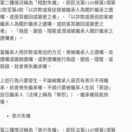
第二種情況稱為「相對失權」，即民法第1145條第1項第
2款至第4款「以詐欺或脅迫使被繼承人為關於繼承之遺
囑，或使其撤回或變更之者」、「以詐欺或脅迫妨害被
繼承人為關於繼承之遺囑，或妨害其撤回或變更之
者」、「偽造、變造、隱匿或湮滅被繼承人關於繼承之
遺囑者」。
當繼承人用詐欺或脅迫的方式，使被繼承人立遺囑、改
遺囑或撤銷遺囑，或對遺囑進行偽造、變造、隱匿、或
毀損，就會喪失繼承權。
上述行為只要發生，不論被繼承人是否有表示不得繼
承，就會喪失繼承權，不過只要被繼承人生前「原諒」
這位繼承人（法律上稱為「宥恕」），繼承權就能恢
復。
表示失權
第三種情況稱為「表示失權」，即民法第1145條第1項第