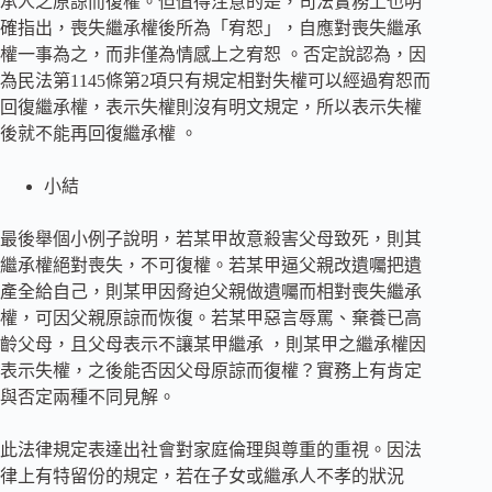
承人之原諒而復權。但值得注意的是，司法實務上也明
確指出，喪失繼承權後所為「宥恕」，自應對喪失繼承
權一事為之，而非僅為情感上之宥恕 。否定說認為，因
為民法第1145條第2項只有規定相對失權可以經過宥恕而
回復繼承權，表示失權則沒有明文規定，所以表示失權
後就不能再回復繼承權 。
小結
最後舉個小例子說明，若某甲故意殺害父母致死，則其
繼承權絕對喪失，不可復權。若某甲逼父親改遺囑把遺
產全給自己，則某甲因脅迫父親做遺囑而相對喪失繼承
權，可因父親原諒而恢復。若某甲惡言辱罵、棄養已高
齡父母，且父母表示不讓某甲繼承 ，則某甲之繼承權因
表示失權，之後能否因父母原諒而復權？實務上有肯定
與否定兩種不同見解。
此法律規定表達出社會對家庭倫理與尊重的重視。因法
律上有特留份的規定，若在子女或繼承人不孝的狀況