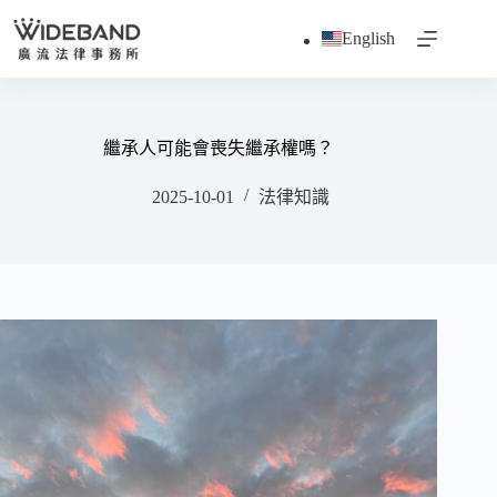
跳
English
至
主
要
內
容
繼承人可能會喪失繼承權嗎？
2025-10-01
法律知識