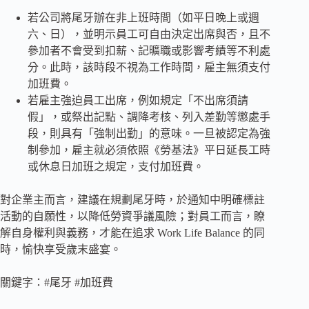
若公司將尾牙辦在非上班時間（如平日晚上或週
六、日），並明示員工可自由決定出席與否，且不
參加者不會受到扣薪、記曠職或影響考績等不利處
分。此時，該時段不視為工作時間，雇主無須支付
加班費。
若雇主強迫員工出席，例如規定「不出席須請
假」，或祭出記點、調降考核、列入差勤等懲處手
段，則具有「強制出勤」的意味。一旦被認定為強
制參加，雇主就必須依照《勞基法》平日延長工時
或休息日加班之規定，支付加班費。
對企業主而言，建議在規劃尾牙時，於通知中明確標註
活動的自願性，以降低勞資爭議風險；對員工而言，瞭
解自身權利與義務，才能在追求 Work Life Balance 的同
時，愉快享受歲末盛宴。
關鍵字：#尾牙 #加班費