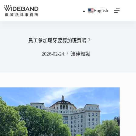
跳
English
至
主
要
內
容
員工參加尾牙要算加班費嗎？
2026-02-24
法律知識